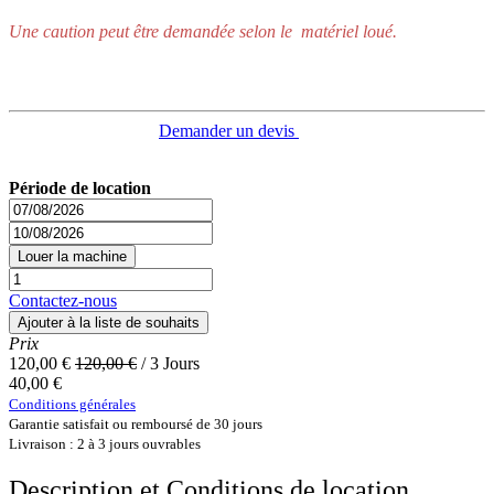
Une caution peut être demandée selon le matériel loué.
Demander un devis
Période de location
Louer la machine
Contactez-nous
Ajouter à la liste de souhaits
Prix
120,00
€
120,00
€
/
3
Jours
40,00
€
Conditions générales
Garantie satisfait ou remboursé de 30 jours
Livraison : 2 à 3 jours ouvrables
Description et Conditions de location