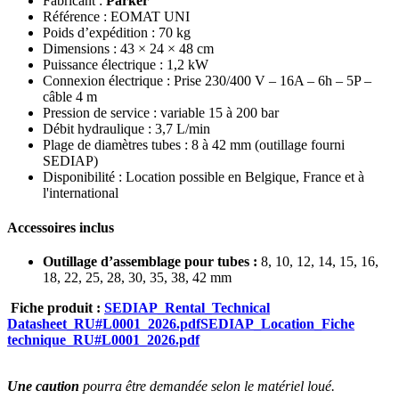
Fabricant :
Parker
Référence : EOMAT UNI
Poids d’expédition : 70 kg
Dimensions : 43 × 24 × 48 cm
Puissance électrique : 1,2 kW
Connexion électrique : Prise 230/400 V – 16A – 6h – 5P –
câble 4 m
Pression de service : variable 15 à 200 bar
Débit hydraulique : 3,7 L/min
Plage de diamètres tubes : 8 à 42 mm (outillage fourni
SEDIAP)
Disponibilité : Location possible en Belgique, France et à
l'international
Accessoires inclus
Outillage d’assemblage pour tubes :
8, 10, 12, 14, 15, 16,
18, 22, 25, 28, 30, 35, 38, 42 mm
Fiche produit :
SEDIAP_Rental_Technical
Datasheet_RU#L0001_2026.pdf
SEDIAP_Location_Fiche
technique_RU#L0001_2026.pdf
Une caution
pourra être demandée selon le matériel loué.