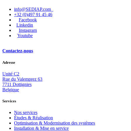
info@SEDIAP.com
+32 (0)497 91 45 46
Facebook
Linkedin
Instagram
Youtube
Contactez-nous
Adresse
Unité C2
Rue du Valemprez 63
7711 Dottignies
Belgique
Services
Nos services
Études & Réalisation
Optimisation & Modernisation
des systèmes
Installation & Mise en service