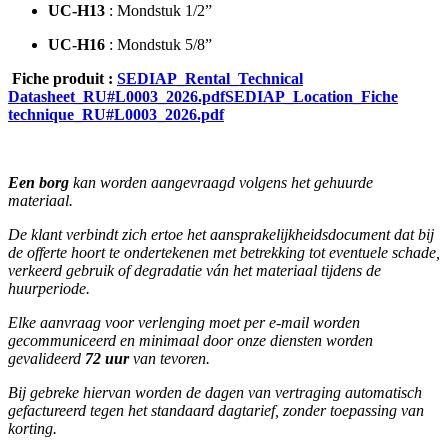
UC‑H13
: Mondstuk 1/2”
UC‑H16
: Mondstuk 5/8”
Fiche produit :
SEDIAP_Rental_Technical
Datasheet_RU#L0003_2026.pdf
SEDIAP_Location_Fiche
technique_RU#L0003_2026.pdf
Een borg
kan worden aangevraagd volgens het gehuurde
materiaal.
De klant verbindt zich ertoe het aansprakelijkheidsdocument dat bij
de offerte hoort te ondertekenen met betrekking tot eventuele schade,
verkeerd gebruik of degradatie ván het materiaal tijdens de
huurperiode.
Elke aanvraag voor verlenging moet per e-mail worden
gecommuniceerd en minimaal door onze diensten worden
gevalideerd
72 uur
van tevoren.
Bij gebreke hiervan worden de dagen van vertraging automatisch
gefactureerd tegen het standaard dagtarief, zonder toepassing van
korting.