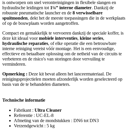
is ontworpen om snel verontreinigingen in flexibele slangen en
hydraulische leidingen tot
1¼” interne diameter
. Dankzij de
robuuste pneumatische launcher en de
8 verwisselbare
spuitmonden
, dekt het de meeste toepassingen die in de werkplaats
of op de bouwplaats worden aangetroffen.
Compact en gemakkelijk te vervoeren dankzij de speciale koffer, is
deze kit ideaal voor
mobiele interventies
,
kleine series
,
hydraulische reparaties
, of elke operatie die een betrouwbare
interne reiniging vereist vóór montage. Het is een eenvoudige,
effectieve en betaalbare oplossing om de netheid van de circuits te
verbeteren en de risico's van storingen door vervuiling te
verminderen.
Opmerking :
Deze kit bevat alleen het lanceermateriaal. De
reinigingsprojectielen moeten afzonderlijk worden geselecteerd op
basis van de te behandelen diameters.
Technische informatie
Fabrikant :
Ultra Cleaner
Referentie : UC-EL-8
Afmeting van de mondstukken : DN6 tot DN3
Verzendgewicht : 5 kg