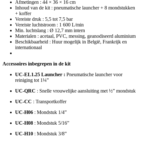
Afmetingen : 44 × 36 × 16 cm
Inhoud van de kit : pneumatische launcher + 8 mondstukken
+ koffer
Vereiste druk : 5,5 tot 7,5 bar
Vereiste luchtstroom : 1 600 L/min
Min. luchtslang : Ø 12,7 mm intern
Materialen : acetaal, PVC, messing, geanodiseerd aluminium
Beschikbaarheid : Huur mogelijk in België, Frankrijk en
internationaal
Accessoires inbegrepen in de kit
UC‑EL1.25 Launcher :
Pneumatische launcher voor
reiniging tot 1¼”
UC‑QRC
: Snelle vrouwelijke aansluiting met ½” mondstuk
UC‑CC
: Transportkoffer
UC‑H06
: Mondstuk 1/4”
UC‑H08
: Mondstuk 5/16”
UC‑H10
: Mondstuk 3/8”